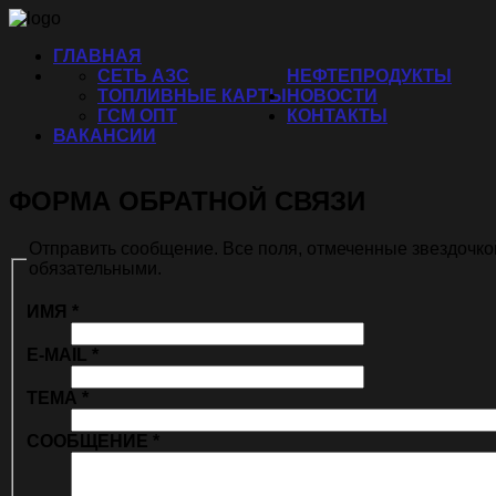
ГЛАВНАЯ
СЕТЬ АЗС
НЕФТЕПРОДУКТЫ
ТОПЛИВНЫЕ КАРТЫ
НОВОСТИ
ГСМ ОПТ
КОНТАКТЫ
ВАКАНСИИ
ФОРМА ОБРАТНОЙ СВЯЗИ
Отправить сообщение. Все поля, отмеченные звездочко
обязательными.
ИМЯ
*
E-MAIL
*
ТЕМА
*
СООБЩЕНИЕ
*