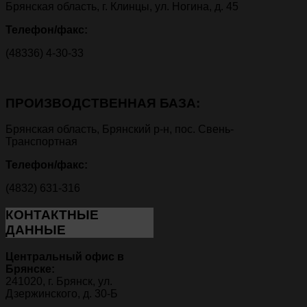
Брянская область, г. Клинцы, ул. Ногина, д. 45
Телефон/факс:
(48336) 4-30-33
ПРОИЗВОДСТВЕННАЯ БАЗА:
Брянская область, Брянский р-н, пос. Свень-
Транспортная
Телефон/факс:
(4832) 631-316
КОНТАКТНЫЕ
ДАННЫЕ
Центральный офис в
Брянске:
241020, г. Брянск, ул.
Дзержинского, д. 30-Б