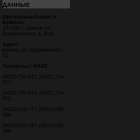
ДАННЫЕ
Центральный офис в
Брянске:
241020, г. Брянск, ул.
Дзержинского, д. 30-Б
Адрес:
Брянск, ул. Дзержинского,
51
Телефоны / ФАКС:
(4832) 754-871, (4832) 754-
873,
(4832) 754-874, (4832) 754-
876,
(4832) 639-777, (4832) 639-
888,
(4832) 639-797, (4832) 639-
898