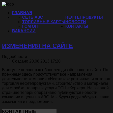
ГЛАВНАЯ
СЕТЬ АЗС
НЕФТЕПРОДУКТЫ
ТОПЛИВНЫЕ КАРТЫ
НОВОСТИ
ГСМ ОПТ
КОНТАКТЫ
ВАКАНСИИ
ИЗМЕНЕНИЯ НА САЙТЕ
Подробности
Создано 20.08.2013 17:20
В августе полностью обновлен дизайн нашего сайта. По-
прежнему здесь присутствуют все направления
деятельности компании «Нефтика»: розничная и оптовая
торговля нефтепродуктами, строительство и материалы
для стройки, товары и услуги ТСЦ «Керхер». На главной
странице теперь оперативно публикуются новости
компании и цены на АЗС. Мы будем рады обсудить ваши
замечания и предложения.
КОНТАКТНЫЕ