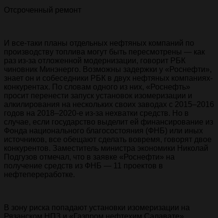
Отсроченный ремонт
И все-таки планы отдельных нефтяных компаний по
производству топлива могут быть пересмотрены — как
раз из-за отложенной модернизации, говорит РБК
чиновник Минэнерго. Возможны задержки у «Роснефти»,
знает он и собеседники РБК в двух нефтяных компаниях-
конкурентах. По словам одного из них, «Роснефть»
просит перенести запуск установок изомеризации и
алкилирования на нескольких своих заводах с 2015–2016
годов на 2018–2020-е из-за нехватки средств. Но в
случае, если государство выделит ей финансирование из
Фонда национального благосостояния (ФНБ) или иных
источников, все обещают сделать вовремя, говорят двое
конкурентов. Заместитель министра экономики Николай
Подгузов отмечал, что в заявке «Роснефти» на
получение средств из ФНБ — 11 проектов в
нефтепереработке.
В зону риска попадают установки изомеризации на
Рязанском НПЗ и «Газпром нефтехим Салавате»,