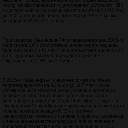
Махонин. По подсчетам нефтегазового центра Ernst &
Young, маржа переработки для среднего условного НПЗ
в центральной части России может снизиться в 2015 году
до $20 за тонну (при цене нефти $60), в 2014-м маржа
доходила до $70–75 с тонны.
Производство бензинов в РФ в первом квартале 2015-го
выросло на 2,6% относительно аналогичного периода
прошлого года до 10 млн т, свидетельствуют данные ЦДУ
ТЭК. При этом в марте производство бензина
сократилось на 2,9%, до 3,2 млн т.
В 2015-м «Башнефть» планирует сократить объем
нефтепереработки на 9,2%, до до 19,7 млн т, из-за
усложнившихся экономических условий и налоговой
реформы в отрасли, говорил ранее финансовый
директор компании Денис Станкевич. Пресс-секретарь
«Башнефти» Сергей Вереземский в четверг уточнил, что
«планы по модернизации НПЗ не требуют
корректировки, поскольку основные проекты, связанные
с повышением качества продукции для выполнения
требований техрегламента, были завершены в 2013–